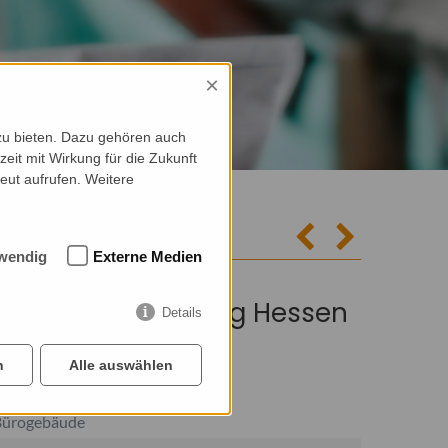
×
zu bieten. Dazu gehören auch
zeit mit Wirkung für die Zukunft
eut aufrufen. Weitere
wendig
Externe Medien
tliche Vereinigung Hessen
Details
n
Alle auswählen
ürogebäude