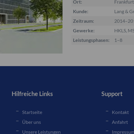
Ort:
Frankfur
Kunde:
Lang & 
Zeitraum:
2014–20
Gewerke:
HKLS, M
Leistungsphasen:
1–8
Hilfreiche Links
Support
Startseite
Kontakt
Über uns
Anfahrt
Unsere Leistungen
Impressu