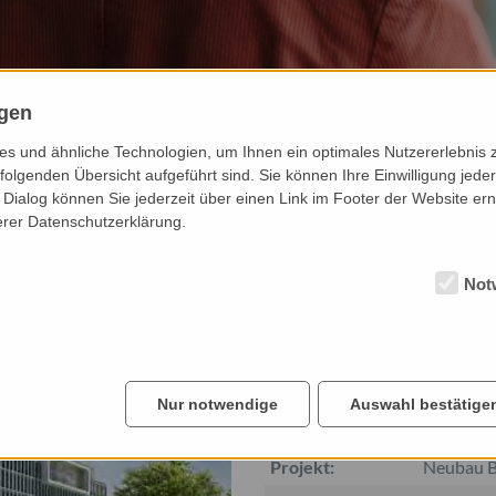
ngen
s und ähnliche Technologien, um Ihnen ein optimales Nutzererlebnis 
folgenden Übersicht aufgeführt sind. Sie können Ihre Einwilligung jeder
Dialog können Sie jederzeit über einen Link im Footer der Website ern
erer Datenschutzerklärung.
Not
KVH – Kassenärz
Nur notwendige
Auswahl bestätige
Projektdetails
Projekt:
Neubau B