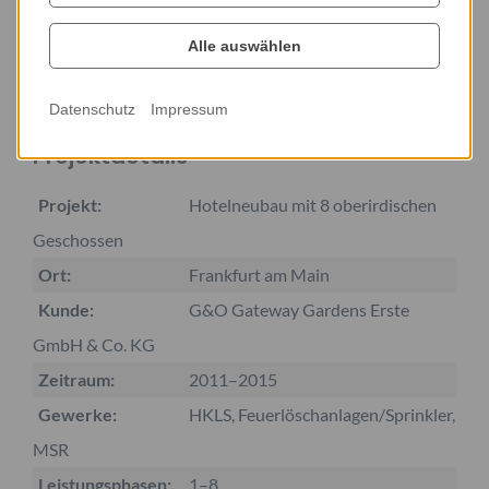
Alle auswählen
Element Frankfurt Airport
Datenschutz
Impressum
Projektdetails
Projekt:
Hotelneubau mit 8 oberirdischen
Geschossen
Ort:
Frankfurt am Main
Kunde:
G&O Gateway Gardens Erste
GmbH & Co. KG
Zeitraum:
2011–2015
Gewerke:
HKLS, Feuerlöschanlagen/Sprinkler,
MSR
Leistungsphasen:
1–8